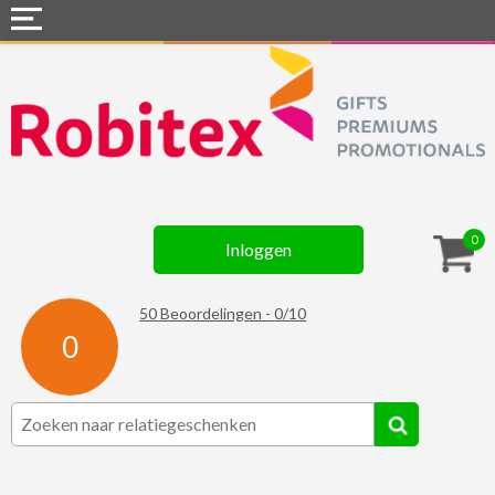
Home
Webshops
Snel naar »
Gadgets
0
Inloggen
Textiel
Assortiment
50
Beoordelingen -
0
/
10
0
Contact
☆ Prijsknallers ☆