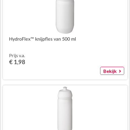
HydroFlex™ knijpfles van 500 ml
Prijs v.a.
€ 1,98
Bekijk