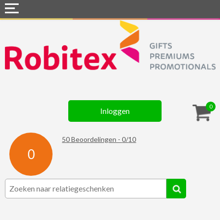
Home
Webshops
Snel naar »
Gadgets
0
Inloggen
Textiel
Assortiment
50
Beoordelingen -
0
/
10
0
Contact
☆ Prijsknallers ☆