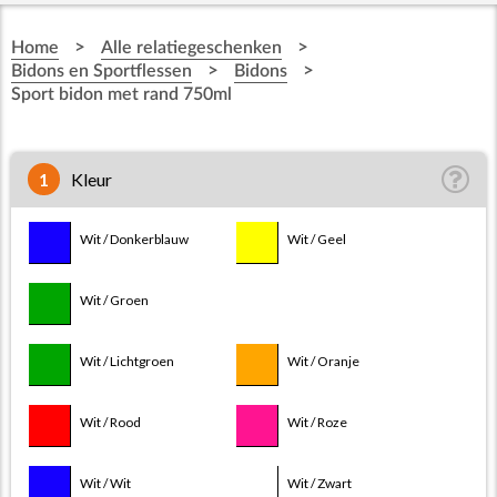
>
>
Home
Alle relatiegeschenken
>
>
Bidons en Sportflessen
Bidons
Sport bidon met rand 750ml
1
Kleur
Wit / Donkerblauw
Wit / Geel
Wit / Lichtblauw
Wit / Groen
Wit / Lichtgroen
Wit / Oranje
Wit / Rood
Wit / Roze
Wit / Wit
Wit / Zwart