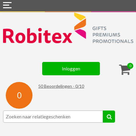
Home
Webshops
Snel naar »
Gadgets
0
Inloggen
Textiel
Assortiment
50
Beoordelingen -
0
/
10
0
Contact
☆ Prijsknallers ☆