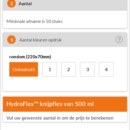
2
aantal
Minimale afname is 50 stuks
3
Aantal kleuren opdruk
rondom (220x70mm)
Onbedrukt
1
2
3
4
HydroFlex™ knijpfles van 500 ml
Vul uw gewenste aantal in om de prijs te berekenen