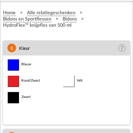
>
>
Home
Alle relatiegeschenken
>
>
Bidons en Sportflessen
Bidons
HydroFlex™ knijpfles van 500 ml
1
Kleur
Blauw/Wit
Blauw
Rood/Zwart
Wit
Zwart/Transparant wit
Zwart
Zwart/Wit