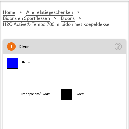
>
>
Home
Alle relatiegeschenken
>
>
Bidons en Sportflessen
Bidons
H2O Active® Tempo 700 ml bidon met koepeldeksel
1
Kleur
Transparent/Blauw
Blauw
Transparent/Rood
Transparent/Wit
Transparent/Zwart
Zwart
Zwart/Blauw
Zwart/Rood
Zwart/Wit