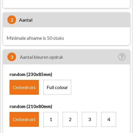
2
aantal
Minimale afname is 50 stuks
3
Aantal kleuren opdruk
rondom (230x85mm)
Onbedrukt
Full colour
rondom (210x80mm)
Onbedrukt
1
2
3
4