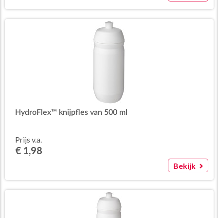
HydroFlex™ knijpfles van 500 ml
Prijs v.a.
€ 1,98
Bekijk