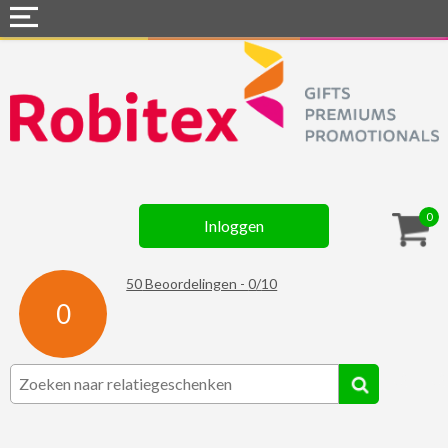
Home
Webshops
Snel naar »
Gadgets
0
Inloggen
Textiel
Assortiment
50
Beoordelingen -
0
/
10
0
Contact
☆ Prijsknallers ☆