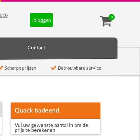
0
/
10
0
Inloggen
t
Contact
Scherpe prijzen
Betrouwbare service
Quack badeend
Vul uw gewenste aantal in om de
prijs te berekenen