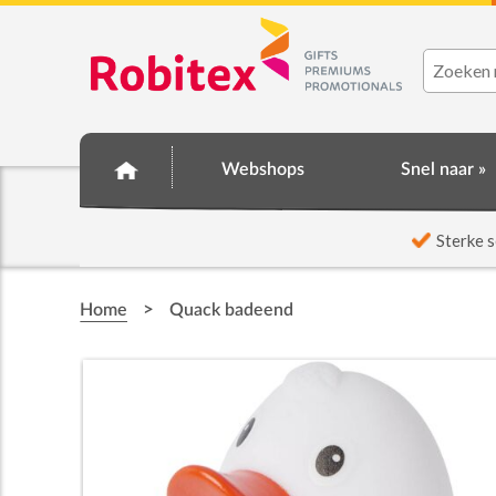
Webshops
Snel naar »
☆ Prijsknallers ☆
Sterke s
>
Home
Quack badeend