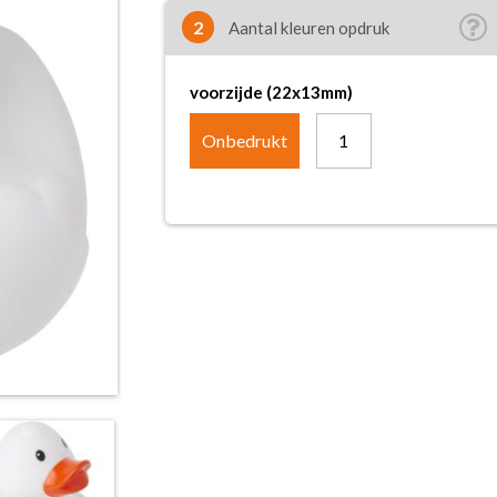
2
Aantal kleuren opdruk
voorzijde (22x13mm)
Onbedrukt
1