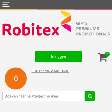
Home
Webshops
Snel naar »
Gadgets
0
Inloggen
Textiel
Assortiment
50
Beoordelingen -
0
/
10
0
Contact
☆ Prijsknallers ☆